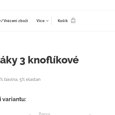
/Vrácení zboží
Více
Košík
áky 3 knoflíkové
 % bavlna, 5% elastan
i variantu:
Barva