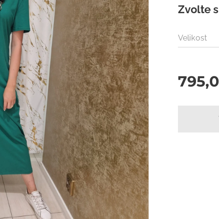
Zvolte s
Velikost
795,