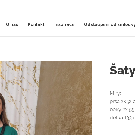
O nás
Kontakt
Inspirace
Odstoupení od smlouvy
Šat
Míry:
prsa 2x52
boky 2x 5
délka 133