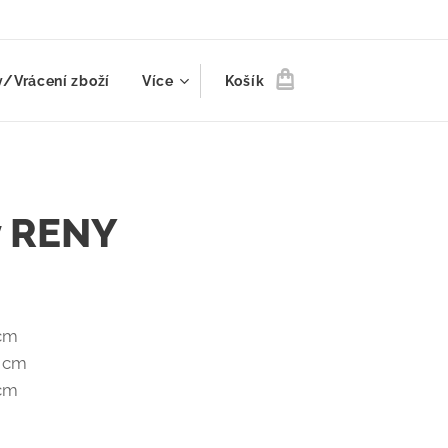
/Vrácení zboží
Více
Košík
y RENY
 cm
5 cm
 cm