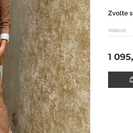
Zvolte s
Velikost
1 095