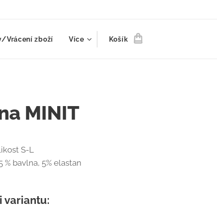
/Vrácení zboží
Více
Košík
na MINIT
likost S-L
5 % bavlna, 5% elastan
i variantu: