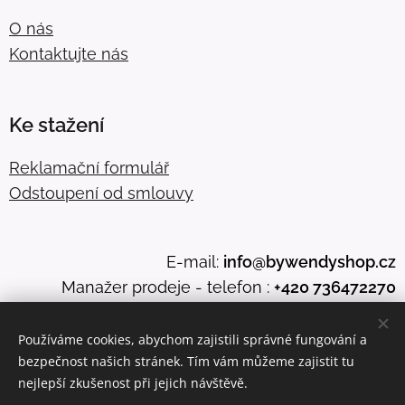
O nás
Kontaktujte nás
Ke stažení
Reklamační formulář
Odstoupení od smlouvy
E-mail:
info@bywendyshop.cz
Manažer prodeje - telefon :
+420 736472270
Používáme cookies, abychom zajistili správné fungování a
bezpečnost našich stránek. Tím vám můžeme zajistit tu
Cookies
nejlepší zkušenost při jejich návštěvě.